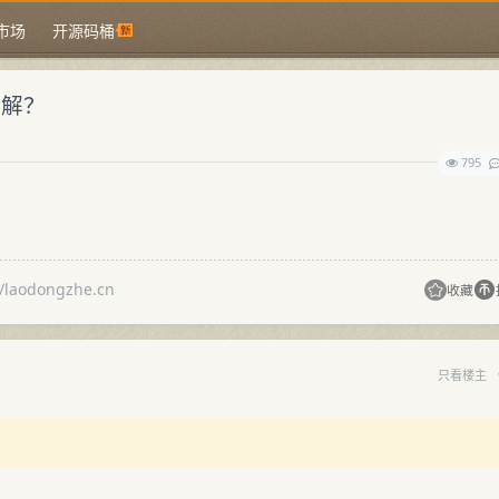
市场
开源码桶
何解？
795
odongzhe.cn
收藏
只看楼主