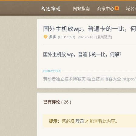
网站指南
商家中心
域名
国外主机放wp，普遍卡的一比，
多多
(
UID:
1097)
2025-5-18
[复制链接]
国外主机放 wp，普遍卡的一比，何解？
劳动者独立技术博客志-独立技术博客大全 https://la
已有评论
(
26
)
提示：
您必须
登录
才能查看此内容。