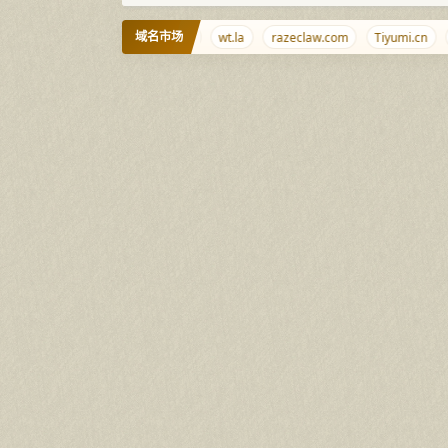
域名市场
456789.com.cn
yidaosu.com
wt.la
razeclaw.com
Tiyumi.cn
v