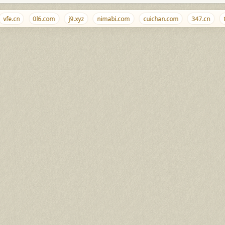
fe.cn
0l6.com
j9.xyz
nimabi.com
cuichan.com
347.cn
tia