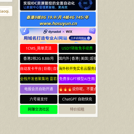
oqi.com
chuilang.com
bibi.bi
cc.mba
ikf.net
jiejie.net
aiz
1CMS_简单灵活
USDT转账免手续费
香港2核2G 8.88/月
国内外|香港|美国|超便宜云服务器
自动发卡平台|巨稳|合规
海外秒开免实名云服务器
全栈开发者聚集地 雷若社区 leiruo.com
免费享GPT模型AI生图
电报会员自助开通
🔥🔥🔥说你呢，不要点🔥🔥🔥
六号易支付
ChatGPT 自助快充
网赚交流社区
特价招租