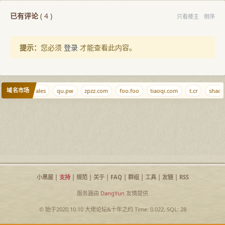
已有评论
(
4
)
只看楼主
倒序
提示：
您必须
登录
才能查看此内容。
域名市场
q.com
5.wales
qu.pw
zpzz.com
foo.foo
tiaoqi.com
t.cr
shaob
小黑屋
|
支持
|
规范
|
关于
|
FAQ
|
群组
|
工具
|
友链
|
RSS
服务器由
DangYun
友情提供
© 始于2020.10.10
大佬论坛
&
十年之约
Time: 0.022, SQL: 28