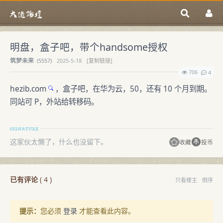
明盘，盒子吧，带个handsome授权
筑梦未来
(
5557)
2025-5-18
[复制链接]
706
4
hezib.com
，盒子吧，在华为云，50，还有 10 个月到期。
同站可 P，外站给转移码。
这家伙太懒了，什么也没留下。
收藏
投币
已有评论
(
4
)
只看楼主
倒序
提示：
您必须
登录
才能查看此内容。