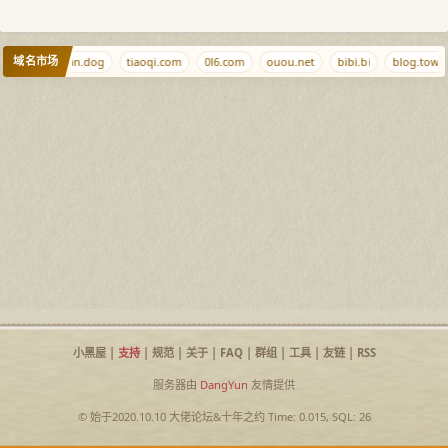
域名市场
.com
ciyuan.dog
tiaoqi.com
0l6.com
ouou.net
bibi.bi
blog.town
小黑屋
|
支持
|
规范
|
关于
|
FAQ
|
群组
|
工具
|
友链
|
RSS
服务器由
DangYun
友情提供
© 始于2020.10.10
大佬论坛
&
十年之约
Time: 0.015, SQL: 26