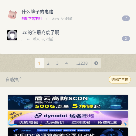
什么牌子的电脑
7
明明下落不明
←
Airh
8小时前
.cd的注册商废了啊
2
J
←
希米
8小时前
1
2
3
4
...2238
自助推广
购买广告位