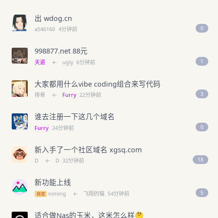
出 wdog.cn
0
a546160
4分钟前
998877.net 88元
1
天道
←
ugly
6分钟前
大家都用什么vibe coding组合来写代码
3
排骨
←
Furry
22分钟前
谁去注册一下这几个域名
0
Furry
24分钟前
新入手了一个社区域名 xgsq.com
18
D
←
D
32分钟前
新功能上线
5
niming
←
飞翔的猫
54分钟前
商家
适合做Nas的玉米，这米怎么样🤔