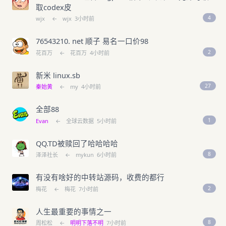
取codex皮
4
wjx
←
wjx
3小时前
76543210. net 顺子 易名一口价98
2
花百万
←
花百万
4小时前
新米 linux.sb
27
秦始黄
←
my
4小时前
全部88
1
Evan
←
全球云数据
5小时前
QQ.TD被赎回了哈哈哈哈
8
泽泽社长
←
mykun
6小时前
有没有啥好的中转站源码，收费的都行
2
梅花
←
梅花
7小时前
人生最重要的事情之一
8
周松松
←
明明下落不明
7小时前