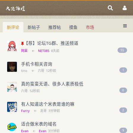
新评论
新帖子
推荐帖
摸鱼
市场
中国域名论坛
大佬论坛专注域名交易、域名投资、域名
中国域名论坛
域名交易指南
域名投资入门
【荐】论坛TG群、推送频道
55
阿呆
←
NET085
8天前
手机卡相关咨询
1
tino
←
六哥
12秒前
真的蛮蛮无语、很多人素质极低
0
六哥
52秒前
有人知道这个米表是谁的嘛
2
Furry
←
龙哥
3分钟前
适合做米表的域名
9
Evan
←
Evan
3分钟前