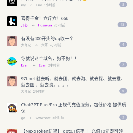
5
my
←
Eno
1小时前
喜得千金！六斤六！666
43
开心
←
Hosuyun
2小时前
有没有400开头的qq收一个
4
大师兄
←
六哥
2小时前
你就说这个域名，狗不狗！！
2
Evan
←
Evan
2小时前
97t.net 就去听、就去团、就去淘、就去探、就去推、
就去图 、就去谈。。。。
0
大师兄
2小时前
ChatGPT Plus/Pro 正规代充值服务，超低价格 提供质
保
2
go
←
wwwroot
3小时前
【NexoToken纽智】 gpt0.1倍率 ｜ 充值10元即可领