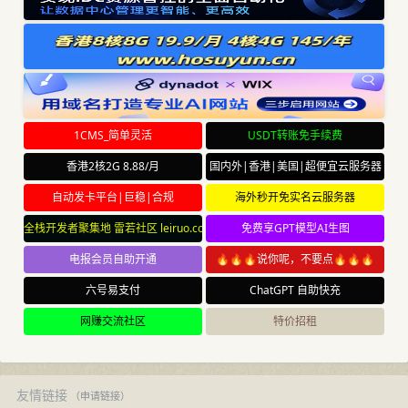
1CMS_简单灵活
USDT转账免手续费
香港2核2G 8.88/月
国内外|香港|美国|超便宜云服务器
自动发卡平台|巨稳|合规
海外秒开免实名云服务器
全栈开发者聚集地 雷若社区 leiruo.com
免费享GPT模型AI生图
电报会员自助开通
🔥🔥🔥说你呢，不要点🔥🔥🔥
六号易支付
ChatGPT 自助快充
网赚交流社区
特价招租
友情链接
（
申请链接
）