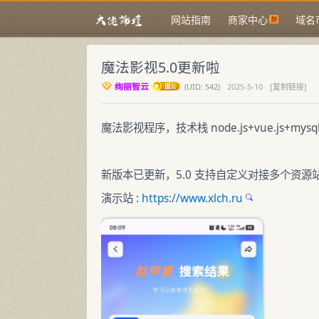
网站指南
商家中心
域名
魔法影视5.0更新啦
绚丽智云
(
UID:
542)
2025-5-10
[复制链接]
魔法影视程序，技术栈
node.js
+
vue.js
+my
新版本已更新，5.0 支持自定义对接多个资源
演示站 :
https://www.xlch.ru