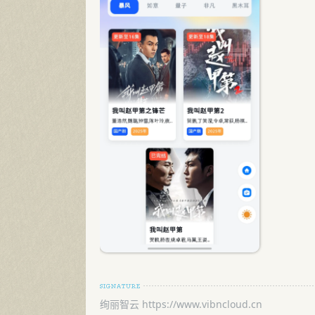
绚丽智云 https://www.vibncloud.cn