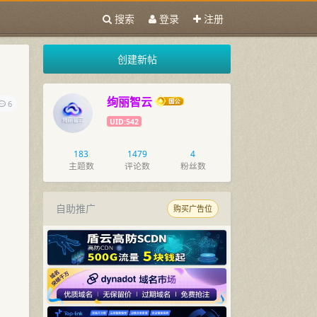
搜索
登录
注册
创建新帖
绚丽智云
6
UID:542
183
1479
4
主题数
评论数
粉丝数
自助推广
购买广告位