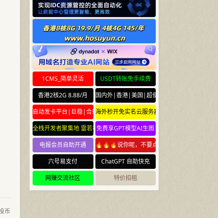
1CMS_简单灵活
USDT转账免手续费
香港2核2G 8.88/月
国内外|香港|美国|超便宜云服务器
自动发卡平台|巨稳|合规
海外秒开免实名云服务器
全栈开发者聚集地 雷若社区 leiruo.com
免费享GPT模型AI生图
电报会员自助开通
🔥🔥🔥说你呢，不要点🔥🔥🔥
六号易支付
ChatGPT 自助快充
网赚交流社区
特价招租
投币