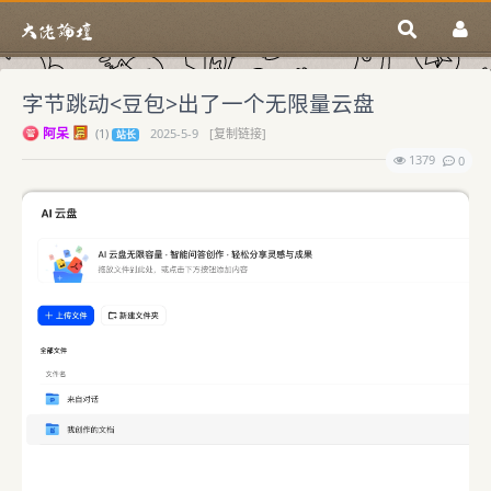
字节跳动<豆包>出了一个无限量云盘
阿呆
(
1)
2025-5-9
[复制链接]
站长
1379
0