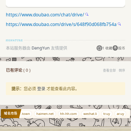
https://www.doubao.com/chat/drive/
https://www.doubao.com/drive/s/648f90d068fb754a
本站服务器由
DangYun
友情提供
1 收藏
投币
已有评论
(
0
)
查看全部
倒序
提示：
您必须
登录
才能查看此内容。
域名市场
n.org
blog.town
haimen.net
hh-hh.com
wechat.li
tr.uy
ar.uy