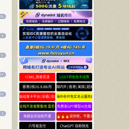
16
4
0
17
1CMS_简单灵活
USDT转账免手续费
香港2核2G 8.88/月
国内外|香港|美国|超便宜云服务器
10
自动发卡平台|巨稳|合规
海外秒开免实名云服务器
全栈开发者聚集地 雷若社区 leiruo.com
免费享GPT模型AI生图
3
电报会员自助开通
🔥🔥🔥说你呢，不要点🔥🔥🔥
六号易支付
ChatGPT 自助快充