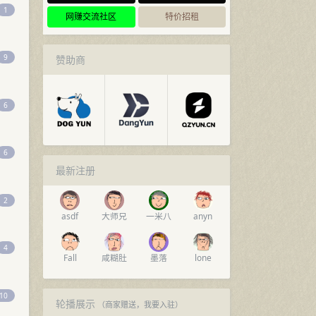
1
网赚交流社区
特价招租
9
赞助商
6
6
最新注册
2
asdf
大师兄
一米八
anyn
4
Fall
咸糊肚
墨落
lone
10
轮播展示
（商家赠送，
我要入驻
）