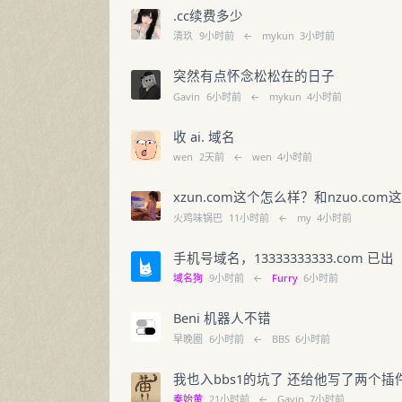
.cc续费多少
清玖
9小时前
←
mykun
3小时前
突然有点怀念松松在的日子
Gavin
6小时前
←
mykun
4小时前
收 ai. 域名
wen
2天前
←
wen
4小时前
xzun.com这个怎么样？和nzuo.co
火鸡味锅巴
11小时前
←
my
4小时前
手机号域名，13333333333.com 已出
域名狗
9小时前
←
Furry
6小时前
Beni 机器人不错
早晚圈
6小时前
←
BBS
6小时前
我也入bbs1的坑了 还给他写了两个插
秦始黄
21小时前
←
Gavin
7小时前