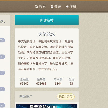
搜索
登录
注册
创建新帖
内容。
域名交流，也覆盖主机、服务器和站长资源讨论。
大佬论坛
南
55
中文站长论坛，中国域名玩家论坛，专注域
名投资、域名收藏交流，实时更新域名行情
动态；同时打造互联网综合交流、生活分享
6
平台，汇聚各路资源福利，兼顾站长交流、
服务器技术与日常分享，是域名爱好者、投
资者与站长的一站式交流社区。
7
主题数
帖子数
用户数
在线
62140
472665
6444
93
1
自助推广
购买广告位
4