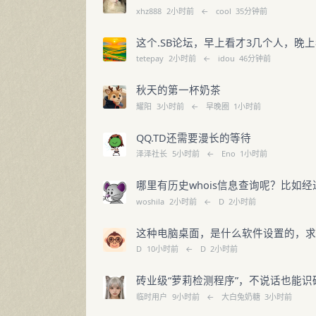
xhz888
2小时前
←
cool
35分钟前
这个.SB论坛，早上看才3几个人，晚
tetepay
2小时前
←
idou
46分钟前
秋天的第一杯奶茶
耀阳
3小时前
←
早晚圈
1小时前
QQ.TD还需要漫长的等待
泽泽社长
5小时前
←
Eno
1小时前
哪里有历史whois信息查询呢？比如经
woshila
2小时前
←
D
2小时前
这种电脑桌面，是什么软件设置的，
D
10小时前
←
D
2小时前
砖业级“萝莉检测程序”，不说话也能识
临时用户
9小时前
←
大白兔奶糖
3小时前