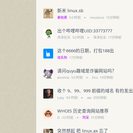
新米 linux.sb
秦始黄
5小时前
←
mouboss
15分钟前
出个哔哩哔哩UID:33773777
泽泽社长
5小时前
←
泽泽社长
17分钟前
这个6666的日期，打包188出
域名狗
17分钟前
请问quyu趣域是诈骗网站吗？
woshila
5小时前
←
Eno
19分钟前
收个 9、99、999 前缀的域名 有的发
Lazy
9小时前
←
aw
29分钟前
WHOIS 历史查询网站推荐
D
2小时前
←
阿呆
31分钟前
突然想起 把 linux.ax 忘了