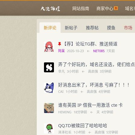
网站指南
商家中心
域名
新评论
新帖子
推荐帖
摸鱼
市场
【荐】论坛TG群、推送频道
阿呆
2020-10-23
←
NET085
7天前
弄了个好玩的，域名还没选，佬们给
非凡
3小时前
←
高启强
3分钟前
好消息出米了，坏消息 亏麻了！！！
CAI
1小时前
←
高启强
4分钟前
谁有英国 IP 借我一用激活 cte 卡
HEMING
18分钟前
←
天
4分钟前
QQ.TD被赎回了哈哈哈哈
泽泽社长
1小时前
←
高启强
5分钟前