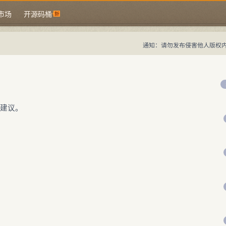
市场
开源码桶
通知：请勿发布侵害他人版权
中国域名论坛
大佬论坛专注域名交易、域名投资、域名出售求购、国别域名与顶级
中国域名论坛
域名交易指南
域名投资入门
域名出售求购
国别域名指
点建议。