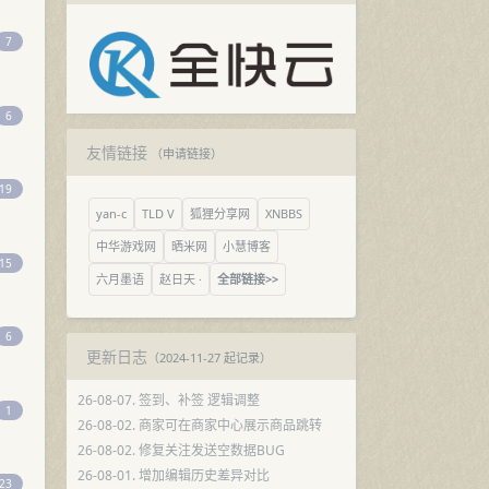
7
6
友情链接
（
申请链接
）
19
yan-c
TLD V
狐狸分享网
XNBBS
中华游戏网
晒米网
小慧博客
15
六月墨语
赵日天 ·
全部链接>>
6
更新日志
（2024-11-27 起记录）
26-08-07. 签到、补签 逻辑调整
1
26-08-02. 商家可在商家中心展示商品跳转
26-08-02. 修复关注发送空数据BUG
26-08-01. 增加编辑历史差异对比
23