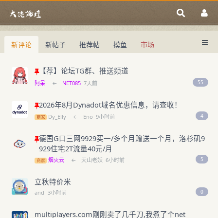
新评论
新帖子
推荐帖
摸鱼
市场
中国域名论坛
大佬论坛专注域名交易、域名投资、域名
中国域名论坛
域名交易指南
域名投资入门
【荐】论坛TG群、推送频道
55
阿呆
←
NET085
7天前
2026年8月Dynadot域名优惠信息，请查收！
4
Dy_Elly
←
Eno
9小时前
商家
德国G口三网9929买一/多个月赠送一个月，洛杉矶9
929住宅2T流量40元/月
5
烟火云
←
天山老妖
6小时前
商家
立秋特价米
0
and
3小时前
multiplayers.com刚刚卖了几千刀,我煮了个net