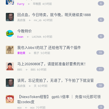
6
Furry
←
早晚圈
4小时前
回点血，今日特卖，就今晚，明天继续卖1888
6
高启强
←
mr_sb
4小时前
今晚特价
6
Evan
←
LAOMA
4小时前
我也入bbs1的坑了 还给他写了两个插件
19
秦始黄
←
桃子
5小时前
马上20260808了，请提前准备好要煮的米！
11
BBS
←
BBS
6小时前
该死，忘记竞拍了，无语了，下午拍了下就没管
18
高启强
←
天
6小时前
【NexoToken纽智】 gpt0.1倍率 ｜ 充值10元即可领
取codex皮
3
wjx
←
wjx
7小时前