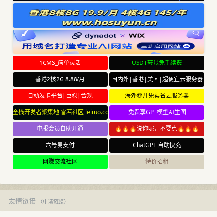
1CMS_简单灵活
USDT转账免手续费
香港2核2G 8.88/月
国内外|香港|美国|超便宜云服务器
自动发卡平台|巨稳|合规
海外秒开免实名云服务器
全栈开发者聚集地 雷若社区 leiruo.com
免费享GPT模型AI生图
电报会员自助开通
🔥🔥🔥说你呢，不要点🔥🔥🔥
六号易支付
ChatGPT 自助快充
网赚交流社区
特价招租
友情链接
（
申请链接
）