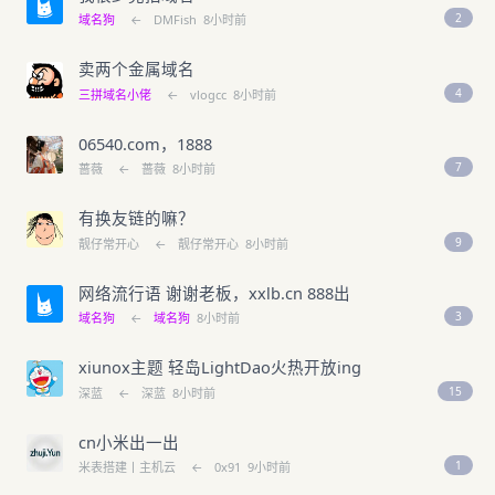
2
域名狗
←
DMFish
8小时前
卖两个金属域名
4
三拼域名小佬
←
vlogcc
8小时前
06540.com，1888
7
蔷薇
←
蔷薇
8小时前
有换友链的嘛？
9
靓仔常开心
←
靓仔常开心
8小时前
网络流行语 谢谢老板，xxlb.cn 888出
3
域名狗
←
域名狗
8小时前
xiunox主题 轻岛LightDao火热开放ing
15
深蓝
←
深蓝
8小时前
cn小米出一出
1
米表搭建丨主机云
←
0x91
9小时前