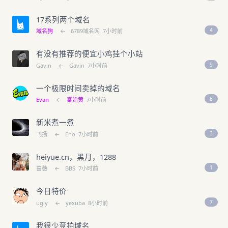
17系列两个域名
4
域名狗
←
6789域名网
7小时前
有没有推荐的便宜小鸡挂个小站
9
Gavin
←
Gavin
7小时前
一个极限时间卖掉的域名
8
Evan
←
秦始黄
7小时前
新米煮一煮
3
飞扬
←
Eno
7小时前
heiyue.cn，黑月，1288
1
蔷薇
←
BBS
7小时前
今日特价
7
ugly
←
yexuba
8小时前
我很少竞拍域名