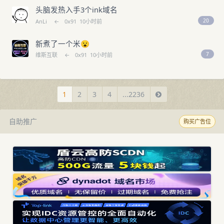
头脑发热入手3个ink域名
20
AnLi
←
0x91
10小时前
新煮了一个米😮
7
维斯互联
←
0x91
10小时前
1
2
3
4
...2236
自助推广
购买广告位