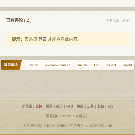
已有评论
(
2
)
查看全部
倒序
提示：
您必须
登录
才能查看此内容。
域名市场
diaozhui.com
vfe.cn
wwwww.com.cn
347.cn
t.cr
lhz.net
agent.
小黑屋
|
支持
|
规范
|
关于
|
FAQ
|
群组
|
工具
|
友链
|
RSS
服务器由
DangYun
友情提供
© 始于2020.10.10
大佬论坛
&
十年之约
Time: 0.020, SQL: 30