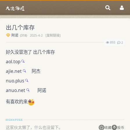
出几个库存
阿诺
(
318)
2025-4-2
[复制链接]
893
2
好久没冒泡了 出几个库存
aol.top
ajie.net
阿杰
nuo.plus
anuo.net
阿诺
有喜欢的来
这家伙太懒了，什么也没留下。
收藏
投币