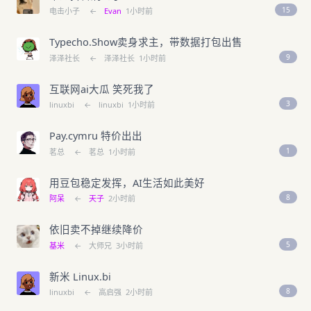
15
电击小子
←
Evan
1小时前
Typecho.Show卖身求主，带数据打包出售
9
泽泽社长
←
泽泽社长
1小时前
互联网ai大瓜 笑死我了
3
linuxbi
←
linuxbi
1小时前
Pay.cymru 特价出出
1
茗总
←
茗总
1小时前
用豆包稳定发挥，AI生活如此美好
8
阿呆
←
天子
2小时前
依旧卖不掉继续降价
5
基米
←
大师兄
3小时前
新米 Linux.bi
8
linuxbi
←
高启强
2小时前