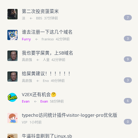
第二次投资菠菜米
7
淡
←
BBS
37分钟前
谁去注册一下这几个域名
3
Furry
←
frankso
42分钟前
我也要学屎黄，上SB域名
9
高启强
←
人皇
42分钟前
给屎黄建议！！！！！！
3
高启强
←
Eno
49分钟前
V2EX还有机会🤔
6
Evan
←
Evan
58分钟前
typecho访问统计插件visitor-logger-pro优化版
0
VIP
1小时前
牛逼抖音刷到了Linux.sb