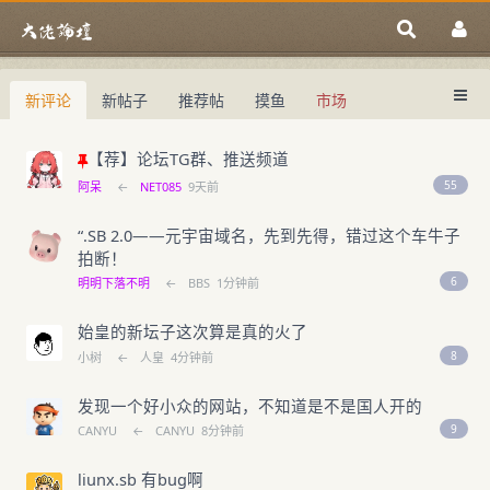
新评论
新帖子
推荐帖
摸鱼
市场
中国域名论坛
大佬论坛专注域名交易、域名投资、域名
中国域名论坛
域名交易指南
域名投资入门
【荐】论坛TG群、推送频道
55
阿呆
←
NET085
9天前
“.SB 2.0——元宇宙域名，先到先得，错过这个车牛子
拍断！
6
明明下落不明
←
BBS
1分钟前
始皇的新坛子这次算是真的火了
8
小树
←
人皇
4分钟前
发现一个好小众的网站，不知道是不是国人开的
9
CANYU
←
CANYU
8分钟前
liunx.sb 有bug啊