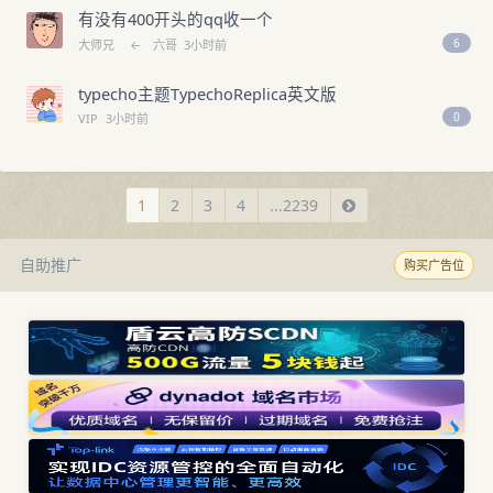
有没有400开头的qq收一个
6
大师兄
←
六哥
3小时前
typecho主题TypechoReplica英文版
0
VIP
3小时前
1
2
3
4
...2239
自助推广
购买广告位