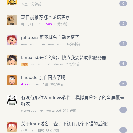
0
人皇
8分钟前
现目前推荐哪个论坛程序
5
电击小子
←
Evan
16分钟前
juhub.ss 帮我域名自动续费了
4
imwukong
←
imwukong
16分钟前
Linux .sb是谁的站，快点我要赞助你服务器
6
DangYun
←
dianso
27分钟前
商家
linux.do 亲自回应了啊
6
ikuncn
←
人皇
30分钟前
有没有那种Windows软件，模拟屏幕坏了的全屏覆盖
特效，
2
wwwroot
←
wwwroot
31分钟前
关于linux域名，查了下还有几个不错的后缀！
5
小白
←
BBS
33分钟前