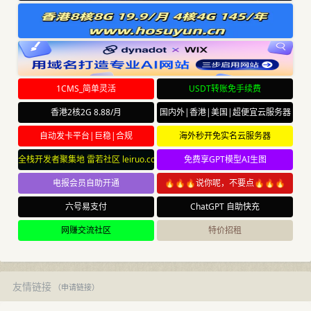
1CMS_简单灵活
USDT转账免手续费
香港2核2G 8.88/月
国内外|香港|美国|超便宜云服务器
自动发卡平台|巨稳|合规
海外秒开免实名云服务器
全栈开发者聚集地 雷若社区 leiruo.com
免费享GPT模型AI生图
电报会员自助开通
🔥🔥🔥说你呢，不要点🔥🔥🔥
六号易支付
ChatGPT 自助快充
网赚交流社区
特价招租
友情链接
（
申请链接
）