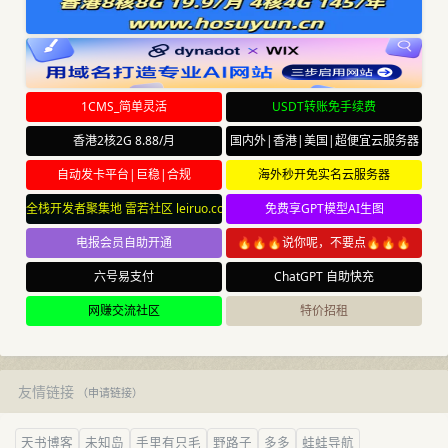
1CMS_简单灵活
USDT转账免手续费
香港2核2G 8.88/月
国内外|香港|美国|超便宜云服务器
自动发卡平台|巨稳|合规
海外秒开免实名云服务器
全栈开发者聚集地 雷若社区 leiruo.com
免费享GPT模型AI生图
电报会员自助开通
🔥🔥🔥说你呢，不要点🔥🔥🔥
六号易支付
ChatGPT 自助快充
网赚交流社区
特价招租
友情链接
（
申请链接
）
天书博客
未知岛
手里有只毛
野路子
多多
蛙蛙导航