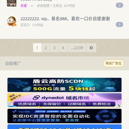
2
天道
←
米表搭建丨主机云
6小时前
22222222. vip，易名888，喜欢一口价自提谢谢
0
花百万
7小时前
1
2
3
4
...2239
自助推广
购买广告位