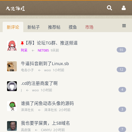
新评论
新帖子
推荐帖
摸鱼
市场
中国域名论坛
大佬论坛专注域名交易、域名投资、域名
中国域名论坛
域名交易指南
域名投资入门
【荐】论坛TG群、推送频道
55
阿呆
←
NET085
9天前
牛逼抖音刷到了Linux.sb
12
电击小子
←
woo
1小时前
.cd的注册商废了啊
4
J
←
woo
1小时前
谁搞了闲鱼动态头像的源码
3
泽泽社长
←
泽泽社长
2小时前
我也要学屎黄，上SB域名
7
高启强
←
CANYU
2小时前