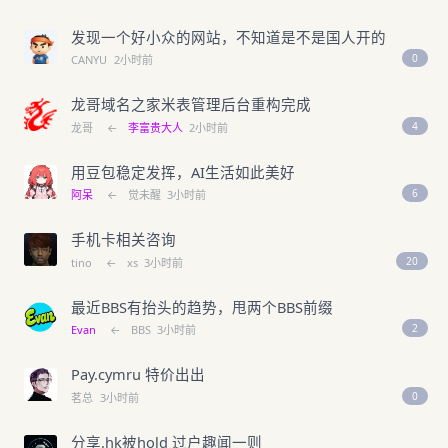
发现一个好小众的网站，不知道是不是国人开的
0
CANYU
2小时前
龙哥域名之家米表管理后台重构完成
4
龙哥
←
李富贵大人
2小时前
用豆包稳定发挥，AI生活如此美好
6
阿呆
←
觉未醒
3小时前
手机卡相关咨询
20
tino
←
xs
3小时前
最近BBS有抬头的趋势，甩两个BBS前缀
2
Evan
←
BBS
3小时前
Pay.cymru 特价出出
0
茗总
3小时前
分享.hk被hold 过户趣闻一则