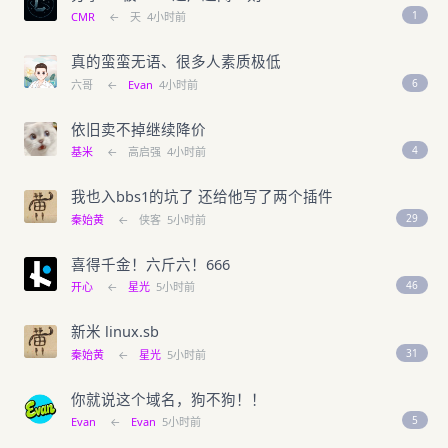
1
CMR
←
天
4小时前
真的蛮蛮无语、很多人素质极低
6
六哥
←
Evan
4小时前
依旧卖不掉继续降价
4
基米
←
高启强
4小时前
我也入bbs1的坑了 还给他写了两个插件
29
秦始黄
←
侠客
5小时前
喜得千金！六斤六！666
46
开心
←
星光
5小时前
新米 linux.sb
31
秦始黄
←
星光
5小时前
你就说这个域名，狗不狗！！
5
Evan
←
Evan
5小时前