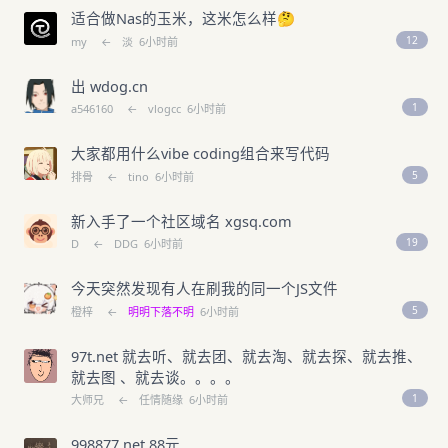
适合做Nas的玉米，这米怎么样🤔
12
my
←
淡
6小时前
出 wdog.cn
1
a546160
←
vlogcc
6小时前
大家都用什么vibe coding组合来写代码
5
排骨
←
tino
6小时前
新入手了一个社区域名 xgsq.com
19
D
←
DDG
6小时前
今天突然发现有人在刷我的同一个JS文件
5
橙梓
←
明明下落不明
6小时前
97t.net 就去听、就去团、就去淘、就去探、就去推、
就去图 、就去谈。。。。
1
大师兄
←
任情随缘
6小时前
998877.net 88元