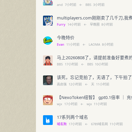
and
7小时前
←
BBS
3小时前
multiplayers.com刚刚卖了几千刀,我
Furry
14小时前
←
早晚圈
8小时前
今晚特价
Evan
11小时前
←
LAOMA
8小时前
马上20260808了，请提前准备好要煮
BBS
17小时前
←
BBS
10小时前
该死，忘记竞拍了，无语了，下午拍
高启强
12小时前
←
天
11小时前
【NexoToken纽智】 gpt0.1倍率 ｜
wjx
17小时前
←
wjx
11小时前
17系列两个域名
域名狗
17小时前
←
6789域名网
11小时前