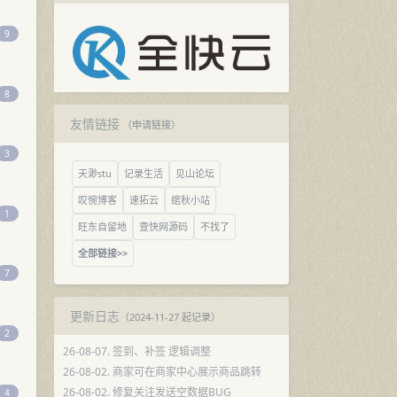
9
8
友情链接
（
申请链接
）
3
天渺stu
记录生活
见山论坛
叹惋博客
速拓云
绾秋小站
1
旺东自留地
壹快网源码
不找了
全部链接>>
7
更新日志
（2024-11-27 起记录）
2
26-08-07. 签到、补签 逻辑调整
26-08-02. 商家可在商家中心展示商品跳转
26-08-02. 修复关注发送空数据BUG
4