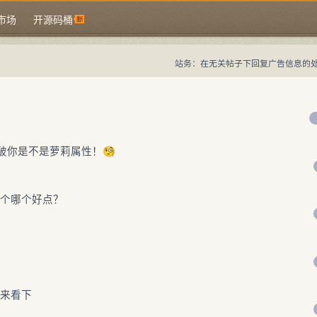
市场
开源码桶
站务：在无关帖子下回复广告信息的
中国域名论坛
大佬论坛专注域名交易、域名投资、域名出售求购、国别域名与顶级
中国域名论坛
域名交易指南
域名投资入门
域名出售求购
国别域名指
破你是不是萝莉属性！🧐
m这个哪个好点？
出来看下