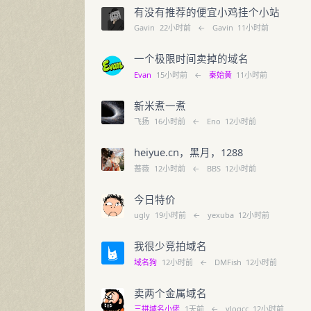
有没有推荐的便宜小鸡挂个小站
Gavin
22小时前
←
Gavin
11小时前
一个极限时间卖掉的域名
Evan
15小时前
←
秦始黄
11小时前
新米煮一煮
飞扬
16小时前
←
Eno
12小时前
heiyue.cn，黑月，1288
蔷薇
12小时前
←
BBS
12小时前
今日特价
ugly
19小时前
←
yexuba
12小时前
我很少竞拍域名
域名狗
12小时前
←
DMFish
12小时前
卖两个金属域名
三拼域名小佬
1天前
←
vlogcc
12小时前