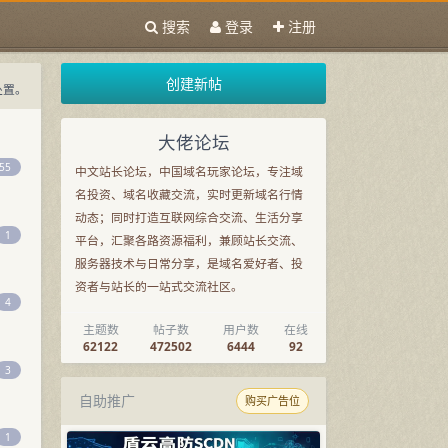
搜索
登录
注册
创建新帖
处置。
域名交流，也覆盖主机、服务器和站长资源讨论。
大佬论坛
南
55
中文站长论坛，中国域名玩家论坛，专注域
名投资、域名收藏交流，实时更新域名行情
动态；同时打造互联网综合交流、生活分享
1
平台，汇聚各路资源福利，兼顾站长交流、
服务器技术与日常分享，是域名爱好者、投
资者与站长的一站式交流社区。
4
主题数
帖子数
用户数
在线
62122
472502
6444
92
3
自助推广
购买广告位
1