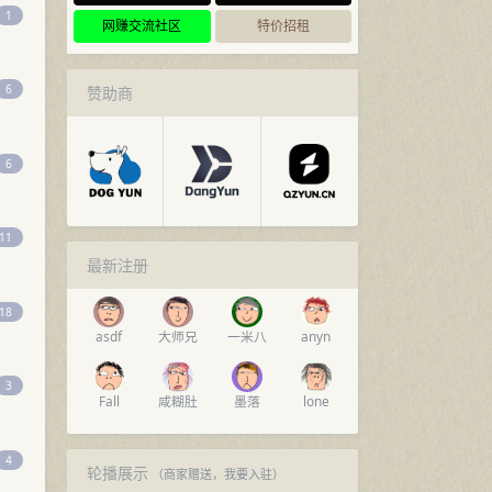
1
网赚交流社区
特价招租
6
赞助商
6
11
最新注册
18
asdf
大师兄
一米八
anyn
3
Fall
咸糊肚
墨落
lone
4
轮播展示
（商家赠送，
我要入驻
）