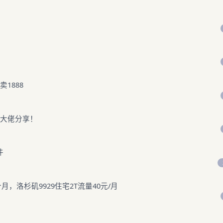
1888
求大佬分享！
件
月，洛杉矶9929住宅2T流量40元/月