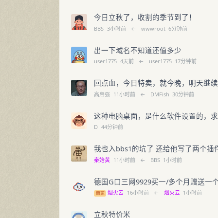
今日立秋了，收割的季节到了！
BBS
3小时前
←
wwwroot
6分钟前
出一下域名不知道还值多少
user1775
4天前
←
user1775
17分钟前
回点血，今日特卖，就今晚，明天继续卖
高启强
11小时前
←
DMFish
30分钟前
这种电脑桌面，是什么软件设置的，
D
44分钟前
我也入bbs1的坑了 还给他写了两个插
秦始黄
11小时前
←
BBS
1小时前
德国G口三网9929买一/多个月赠送一个
烟火云
16小时前
←
烟火云
1小时前
商家
立秋特价米