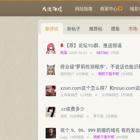
网站指南
商家中心
域名
新评论
新帖子
推荐帖
摸鱼
市场
【荐】论坛TG群、推送频道
阿呆
2020-10-23
←
NET085
7天前
砖业级“萝莉检测程序”，不说话也能识
临时用户
8分钟前
←
明明下落不明
2分钟前
xzun.com这个怎么样？和nzuo.co
火鸡味锅巴
1小时前
←
火鸡味锅巴
3分钟前
.cc续费多少
清玖
15分钟前
←
李子墨
3分钟前
收个 9、99、999 前缀的域名 有的发
Lazy
13分钟前
←
明明下落不明
4分钟前