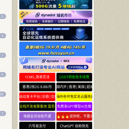
3
3
7
0
1CMS_简单灵活
USDT转账免手续费
香港2核2G 8.88/月
国内外|香港|美国|超便宜云服务器
20
自动发卡平台|巨稳|合规
海外秒开免实名云服务器
全栈开发者聚集地 雷若社区 leiruo.com
免费享GPT模型AI生图
7
电报会员自助开通
🔥🔥🔥说你呢，不要点🔥🔥🔥
六号易支付
ChatGPT 自助快充