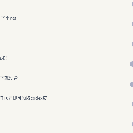
煮了个net
的米！
了下就没管
 充值10元即可领取codex皮