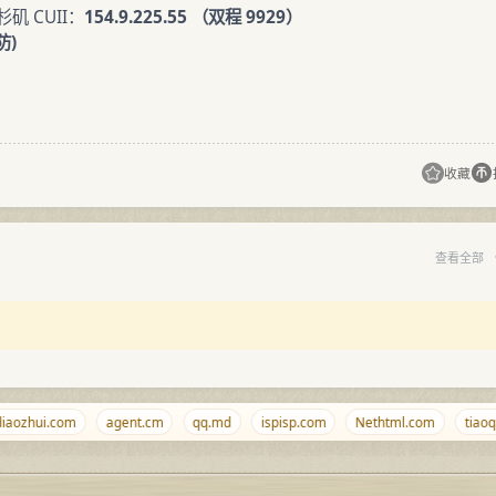
矶 CUII：
154.9.225.55 （双程 9929）
防)
收藏
查看全部
ozhui.com
agent.cm
qq.md
ispisp.com
Nethtml.com
tiaoqi.