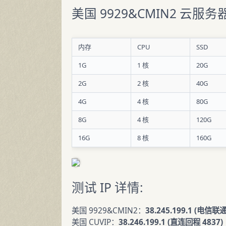
美国 9929&CMIN2 云服务器
内存
CPU
SSD
1G
1 核
20G
2G
2 核
40G
4G
4 核
80G
8G
4 核
120G
16G
8 核
160G
测试 IP 详情:
美国 9929&CMIN2：
38.245.199.1 (电信联
美国 CUVIP：
38.246.199.1 (直连回程 4837)