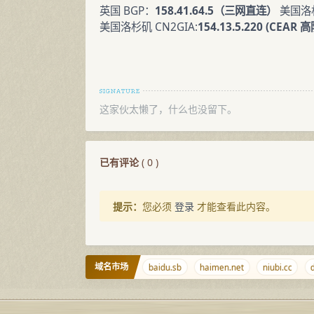
英国 BGP：
158.41.64.5（三网直连）
美国洛杉
美国洛杉矶 CN2GIA:
154.13.5.220 (CEAR 高
这家伙太懒了，什么也没留下。
已有评论
(
0
)
提示：
您必须
登录
才能查看此内容。
域名市场
nn1.cn
baidu.sb
haimen.net
niubi.cc
dia