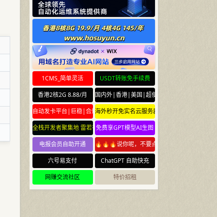
1CMS_简单灵活
USDT转账免手续费
香港2核2G 8.88/月
国内外|香港|美国|超便宜云服务器
自动发卡平台|巨稳|合规
海外秒开免实名云服务器
全栈开发者聚集地 雷若社区 leiruo.com
免费享GPT模型AI生图
电报会员自助开通
🔥🔥🔥说你呢，不要点🔥🔥🔥
六号易支付
ChatGPT 自助快充
网赚交流社区
特价招租