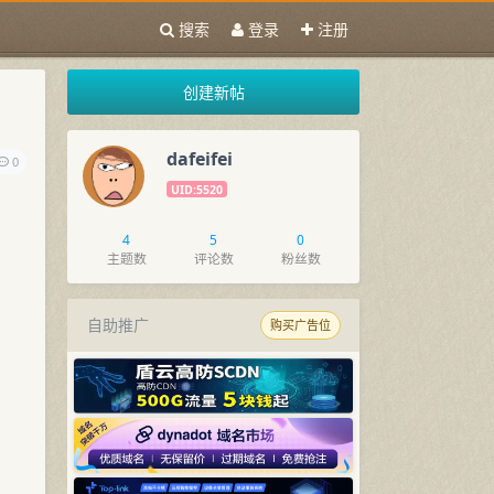
搜索
登录
注册
创建新帖
dafeifei
0
UID:5520
4
5
0
主题数
评论数
粉丝数
自助推广
购买广告位