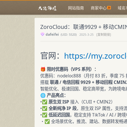
网站指南
商家中心
域名
ZoroCloud：联通9929 + 移动C
dafeifei
(
UID:
5520)
2025-3-25
[复制链接]
官网：
https://my.zoroc
🎁 限时优惠码（
VPS
系列）：
优惠码：nodeloc888（月付 83 折，季度 75
搭载
联通 / 电信回程 9929 + 移动回程 CMIN
智能优化、极速回国、稳定高带宽，为跨境电商
🌐 产品亮点：
•✅
原生双
ISP
接入（CUII + CMIN2）
•✅
全新纯净
IP
段
，原生双 ISP 属性，支持流媒
•✅
低延迟
回国
，稳定支持 TikTok / AI /
・✅ 全场景优化，推流、建站、数据转发畅