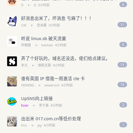
6
D
←
D
3小时前
好消息出米了，坏消息 亏麻了！！！
11
CAI
←
觉未醒
3小时前
听说 linux.sb 破天流量
6
早晚圈
←
tiantian
4小时前
弄了个好玩的，域名还没选，佬们给点建议。
13
非凡
←
维斯互联
4小时前
谁有英国 IP 借我一用激活 cte 卡
19
HEMING
←
wwwroot
4小时前
UpSNS向上链接
2
Evan
←
李子墨
4小时前
出出米 017.com.cn等低价处理
1
Eno
←
jay
4小时前