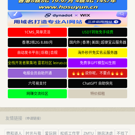
1CMS_简单灵活
USDT转账免手续费
香港2核2G 8.88/月
国内外|香港|美国|超便宜云服务器
自动发卡平台|巨稳|合规
海外秒开免实名云服务器
全栈开发者聚集地 雷若社区 leiruo.com
免费享GPT模型AI生图
电报会员自助开通
🔥🔥🔥说你呢，不要点🔥🔥🔥
六号易支付
ChatGPT 自助快充
网赚交流社区
特价招租
友情链接
（
申请链接
）
懋和道人
时光与我
爱玩网
松纸工作室
ZMTU
随风沐虐
不找了