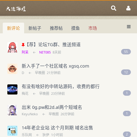
新评论
新帖子
推荐帖
摸鱼
市场
中国域名论坛
大佬论坛专注域名交易、域名投资、域名
中国域名论坛
域名交易指南
域名投资入门
【荐】论坛TG群、推送频道
55
阿呆
←
NET085
8天前
新入手了一个社区域名 xgsq.com
12
D
←
早晚圈
21分钟前
有没有啥好的中转站源码，收费的都行
1
梅花
←
早晚圈
23分钟前
出米 0g.pw和2d.al两个短域名
1
KeyuNeko
←
早晚圈
26分钟前
14年老企业站 这个月到期 域名出售
2
乐队网
←
狄伊
1小时前