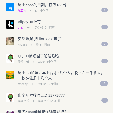
这个6666的日期，打包188出
1
域名狗
←
D
4小时前
AlipayHK谁有
3
开心
←
HEMING
5小时前
突然想起 把 linux.ax 忘了
2
xhz888
←
淡
5小时前
QQ.TD被赎回了哈哈哈哈
5
泽泽社长
←
saber
5小时前
这个.SB论坛，早上看才3几个人，晚上看一千多人，
一秒钟注册十几个人
12
tetepay
←
DMFish
5小时前
出个哔哩哔哩UID:33773777
4
泽泽社长
←
泽泽社长
6小时前
请问quyu趣域是诈骗网站吗？