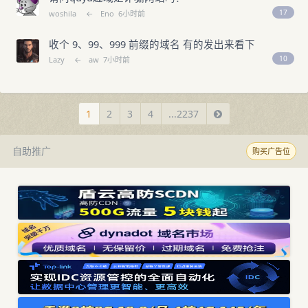
17
woshila
←
Eno
6小时前
收个 9、99、999 前缀的域名 有的发出来看下
10
Lazy
←
aw
7小时前
1
2
3
4
...2237
自助推广
购买广告位