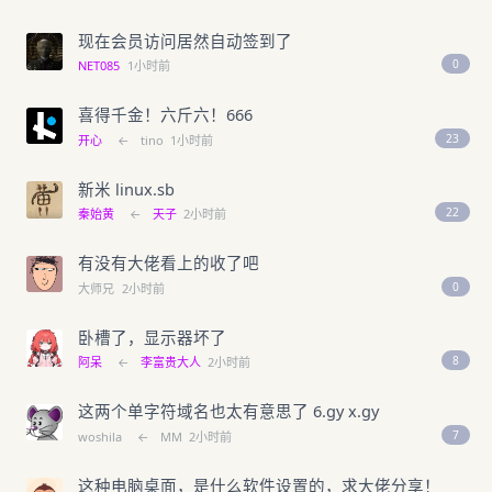
现在会员访问居然自动签到了
0
NET085
1小时前
喜得千金！六斤六！666
23
开心
←
tino
1小时前
新米 linux.sb
22
秦始黄
←
天子
2小时前
有没有大佬看上的收了吧
0
大师兄
2小时前
卧槽了，显示器坏了
8
阿呆
←
李富贵大人
2小时前
这两个单字符域名也太有意思了 6.gy x.gy
7
woshila
←
MM
2小时前
这种电脑桌面，是什么软件设置的，求大佬分享！