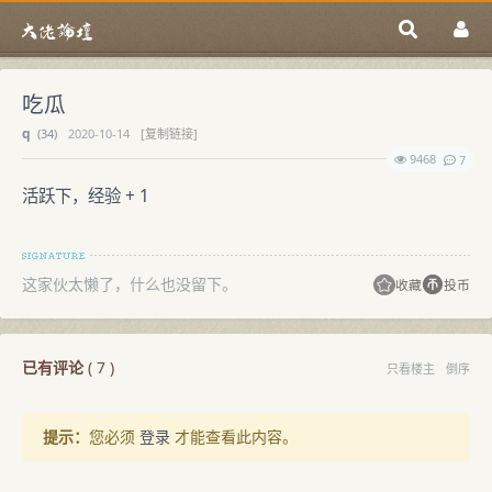
吃瓜
q
(
34)
2020-10-14
[复制链接]
9468
7
活跃下，经验 + 1
这家伙太懒了，什么也没留下。
收藏
投币
已有评论
(
7
)
只看楼主
倒序
提示：
您必须
登录
才能查看此内容。