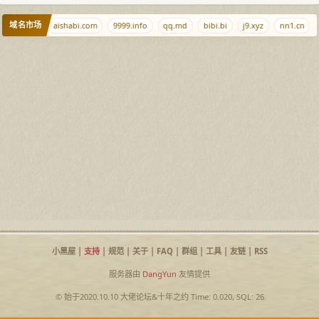
域名市场
ejqq.com
aishabi.com
9999.info
qq.md
bibi.bi
j9.xyz
nn1.cn
小黑屋
|
支持
|
规范
|
关于
|
FAQ
|
群组
|
工具
|
友链
|
RSS
服务器由
DangYun
友情提供
© 始于2020.10.10
大佬论坛
&
十年之约
Time: 0.020, SQL: 26