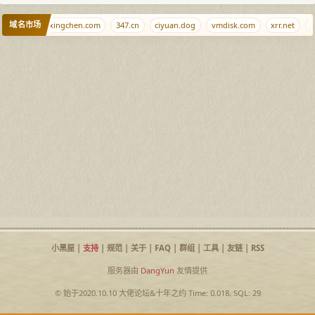
域名市场
rg
hanhaixingchen.com
347.cn
ciyuan.dog
vmdisk.com
xrr.net
b
小黑屋
|
支持
|
规范
|
关于
|
FAQ
|
群组
|
工具
|
友链
|
RSS
服务器由
DangYun
友情提供
© 始于2020.10.10
大佬论坛
&
十年之约
Time: 0.018, SQL: 29