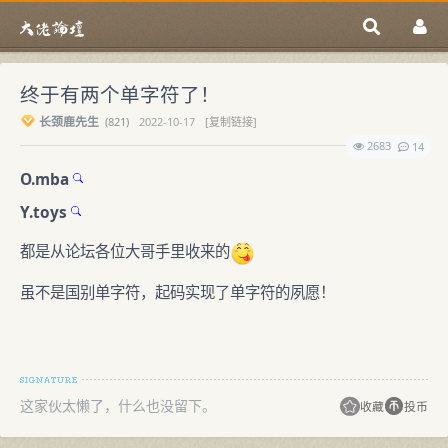
终于有两个单字符了！
长颈鹿先生
(
821)
2022-10-17
[复制链接]
2683
14
O.mba
Y.toys
都是从论坛各位大哥手里收来的
虽不是国别单字符，起码实现了单字符的夙愿！
这家伙太懒了，什么也没留下。
收藏
投币