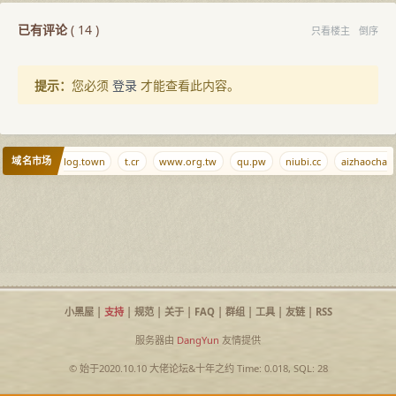
已有评论
(
14
)
只看楼主
倒序
提示：
您必须
登录
才能查看此内容。
域名市场
blkj.cc
blog.town
t.cr
www.org.tw
qu.pw
niubi.cc
aizhaocha.c
小黑屋
|
支持
|
规范
|
关于
|
FAQ
|
群组
|
工具
|
友链
|
RSS
服务器由
DangYun
友情提供
© 始于2020.10.10
大佬论坛
&
十年之约
Time: 0.018, SQL: 28