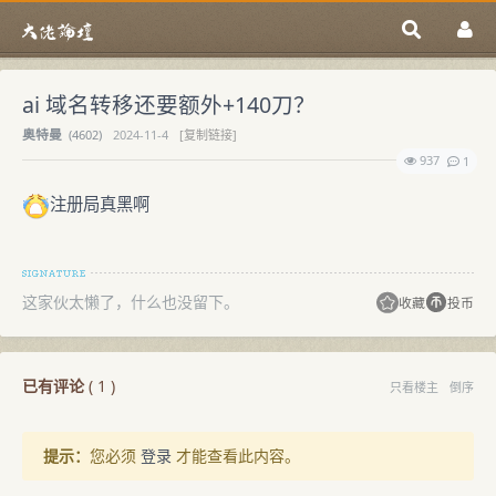
ai 域名转移还要额外+140刀？
奥特曼
(
4602)
2024-11-4
[复制链接]
937
1
注册局真黑啊
这家伙太懒了，什么也没留下。
收藏
投币
已有评论
(
1
)
只看楼主
倒序
提示：
您必须
登录
才能查看此内容。