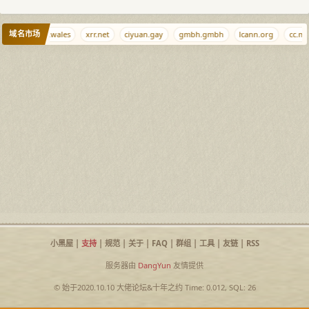
域名市场
03.com
9.wales
xrr.net
ciyuan.gay
gmbh.gmbh
lcann.org
cc.mb
小黑屋
|
支持
|
规范
|
关于
|
FAQ
|
群组
|
工具
|
友链
|
RSS
服务器由
DangYun
友情提供
© 始于2020.10.10
大佬论坛
&
十年之约
Time: 0.012, SQL: 26