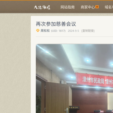
网站指南
商家中心
域名
再次参加慈善会议
周松松
(
UID:
1817)
2024-9-5
[复制链接]