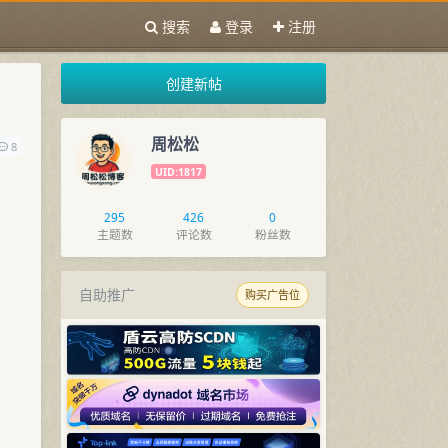
搜索
登录
注册
创建新帖
周松松
8
UID:1817
295
426
0
主题数
评论数
粉丝数
自助推广
购买广告位