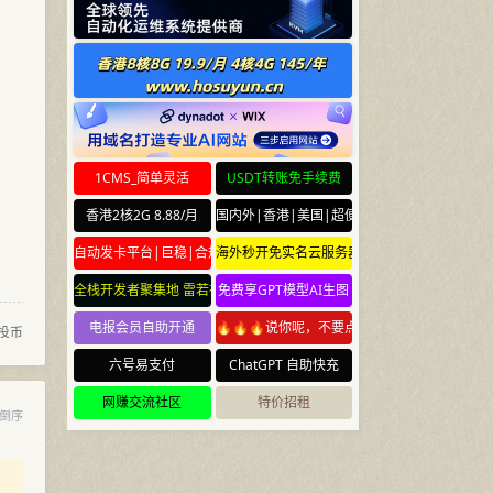
1CMS_简单灵活
USDT转账免手续费
香港2核2G 8.88/月
国内外|香港|美国|超便宜云服务器
自动发卡平台|巨稳|合规
海外秒开免实名云服务器
全栈开发者聚集地 雷若社区 leiruo.com
免费享GPT模型AI生图
电报会员自助开通
🔥🔥🔥说你呢，不要点🔥🔥🔥
投币
六号易支付
ChatGPT 自助快充
网赚交流社区
特价招租
倒序