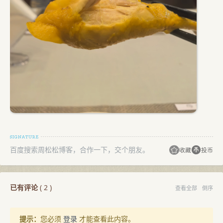
百度搜索周松松博客，合作一下，交个朋友。
收藏
投币
已有评论
(
2
)
查看全部
倒序
提示：
您必须
登录
才能查看此内容。