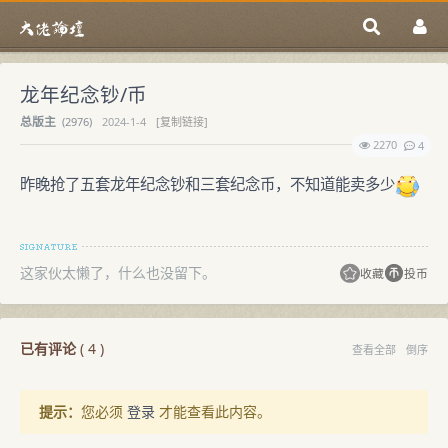
龙年纪念钞/币
总版主
(
2976)
2024-1-4
[复制链接]
2270
4
昨晚抢了五套龙年纪念钞和三套纪念币，不知道能卖多少
这家伙太懒了，什么也没留下。
收藏
投币
已有评论
(
4
)
查看全部
倒序
提示：
您必须
登录
才能查看此内容。