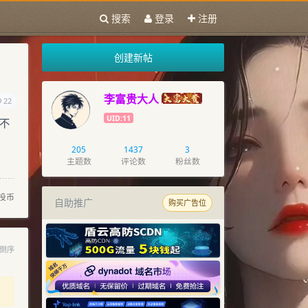
搜索
登录
注册
创建新帖
李富贵大人
22
UID:11
不
205
1437
3
主题数
评论数
粉丝数
投币
自助推广
购买广告位
倒序