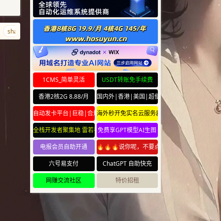
shabi.net
qu.pw
www.pm
347.cn
aishabi.com
ciyuan.gay
1CMS_简单灵活
USDT转账免手续费
香港2核2G 8.88/月
国内外|香港|美国|超便宜云服务器
自动发卡平台|巨稳|合规
海外秒开免实名云服务器
全栈开发者聚集地 雷若社区 leiruo.com
免费享GPT模型AI生图
电报会员自助开通
🔥🔥🔥说你呢，不要点🔥🔥🔥
六号易支付
ChatGPT 自助快充
网赚交流社区
特价招租