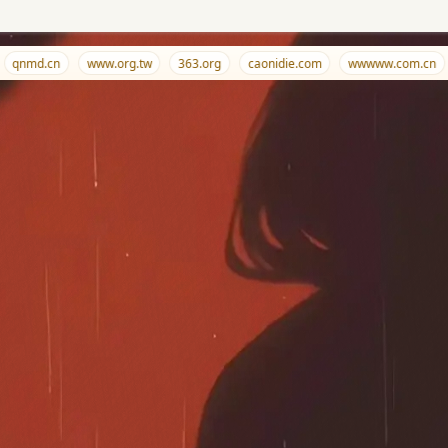
qnmd.cn
www.org.tw
363.org
caonidie.com
wwwww.com.cn