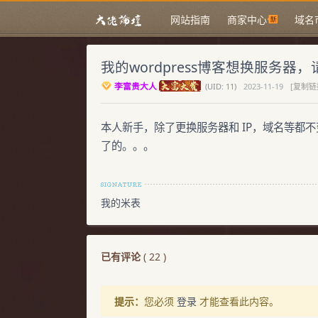
网站指南
商家中心
域名
我的wordpress博客想换服务
李富贵大人
(
UID:
11)
2023-11-19
[复制链
本人新手，除了更换服务器和 IP，域名等都
了的。。。
我的米表
已有评论
(
22
)
提示：
您必须
登录
才能查看此内容。