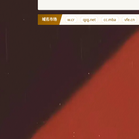
域名市场
qj.al
haodaohang.com
w.cr
qjqj.net
cc.mba
vfe.cn