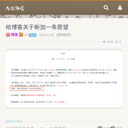
给博客关于新加一条愿望
阿呆
(
1)
2022-6-28
[复制链接]
站长
2234
0