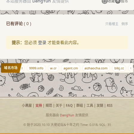
本站服务器由
DangYun
友情提供
收藏
投币
已有评论
(
0
)
只看楼主
倒序
提示：
您必须
登录
才能查看此内容。
域名市场
8.info
qj.al
9999.info
w.cr
agent.cm
aizhaocha.com
blkj.cc
08
小黑屋
|
支持
|
规范
|
关于
|
FAQ
|
群组
|
工具
|
友链
|
RSS
服务器由
DangYun
友情提供
© 始于2020.10.10
大佬论坛
&
十年之约
Time: 0.018, SQL: 31