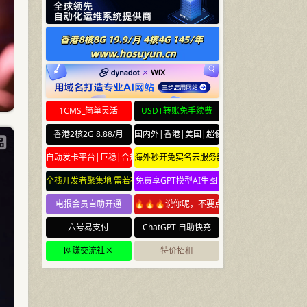
1CMS_简单灵活
USDT转账免手续费
香港2核2G 8.88/月
国内外|香港|美国|超便宜云服务器
自动发卡平台|巨稳|合规
海外秒开免实名云服务器
全栈开发者聚集地 雷若社区 leiruo.com
免费享GPT模型AI生图
电报会员自助开通
🔥🔥🔥说你呢，不要点🔥🔥🔥
六号易支付
ChatGPT 自助快充
网赚交流社区
特价招租