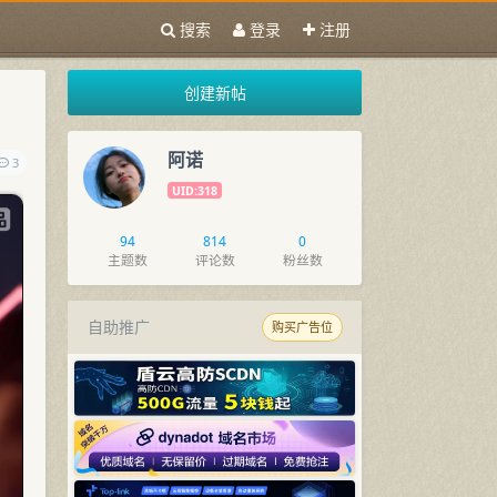
搜索
登录
注册
创建新帖
阿诺
3
UID:318
94
814
0
主题数
评论数
粉丝数
自助推广
购买广告位