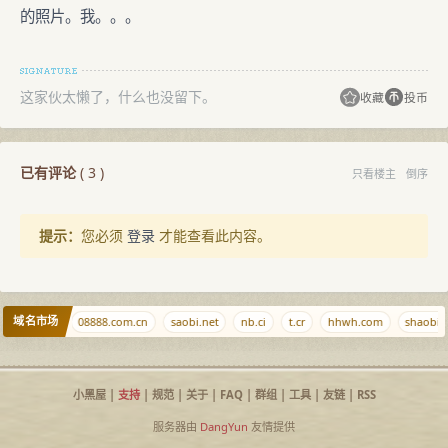
的照片。我。。。
这家伙太懒了，什么也没留下。
收藏
投币
已有评论
(
3
)
只看楼主
倒序
提示：
您必须
登录
才能查看此内容。
域名市场
lhz.net
08888.com.cn
saobi.net
nb.ci
t.cr
hhwh.com
shaobi.
小黑屋
|
支持
|
规范
|
关于
|
FAQ
|
群组
|
工具
|
友链
|
RSS
服务器由
DangYun
友情提供