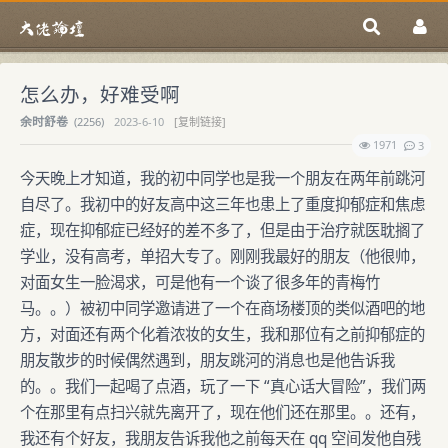
怎么办，好难受啊
余时舒卷
(
2256)
2023-6-10
[复制链接]
1971
3
今天晚上才知道，我的初中同学也是我一个朋友在两年前跳河
自尽了。我初中的好友高中这三年也患上了重度抑郁症和焦虑
症，现在抑郁症已经好的差不多了，但是由于治疗就医耽搁了
学业，没有高考，单招大专了。刚刚我最好的朋友（他很帅，
对面女生一脸渴求，可是他有一个谈了很多年的青梅竹
马。。）被初中同学邀请进了一个在商场楼顶的类似酒吧的地
方，对面还有两个化着浓妆的女生，我和那位有之前抑郁症的
朋友散步的时候偶然遇到，朋友跳河的消息也是他告诉我
的。。我们一起喝了点酒，玩了一下 “真心话大冒险”，我们两
个在那里有点扫兴就先离开了，现在他们还在那里。。还有，
我还有个好友，我朋友告诉我他之前每天在 qq 空间发他自残