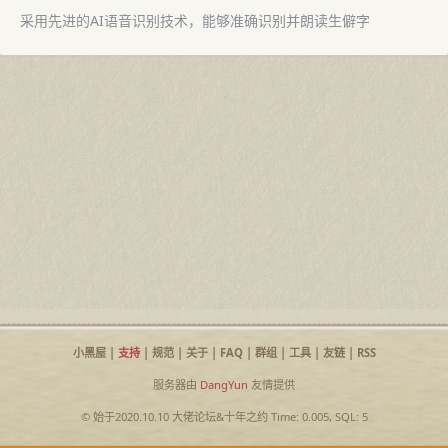
采用先进的AI语音识别技术，能够准确识别并朗读生僻字
小黑屋
|
支持
|
规范
|
关于
|
FAQ
|
群组
|
工具
|
友链
|
RSS
服务器由
DangYun
友情提供
© 始于2020.10.10
大佬论坛
&
十年之约
Time: 0.005, SQL: 5