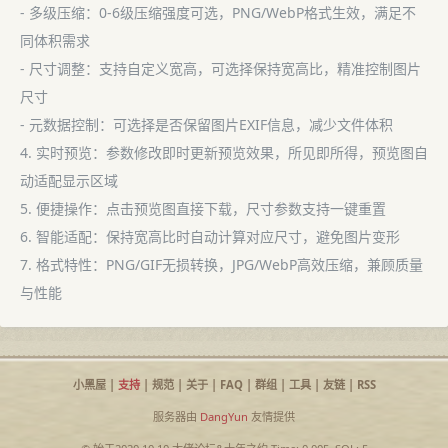
- 多级压缩：0-6级压缩强度可选，PNG/WebP格式生效，满足不
同体积需求
- 尺寸调整：支持自定义宽高，可选择保持宽高比，精准控制图片
尺寸
- 元数据控制：可选择是否保留图片EXIF信息，减少文件体积
4. 实时预览：参数修改即时更新预览效果，所见即所得，预览图自
动适配显示区域
5. 便捷操作：点击预览图直接下载，尺寸参数支持一键重置
6. 智能适配：保持宽高比时自动计算对应尺寸，避免图片变形
7. 格式特性：PNG/GIF无损转换，JPG/WebP高效压缩，兼顾质量
与性能
小黑屋
|
支持
|
规范
|
关于
|
FAQ
|
群组
|
工具
|
友链
|
RSS
服务器由
DangYun
友情提供