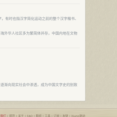
替的汉字，有时也指汉字简化运动之前的整个汉字楷书、
等海外华人社区多为繁简体并存，中国内地在文物
并逐渐向现实社会中渗透，成为中国文字史的别致
持我们
|
规范
|
关于
|
FAQ
|
群组
|
工具
|
订阅
|
友链
| Xiuno驱动