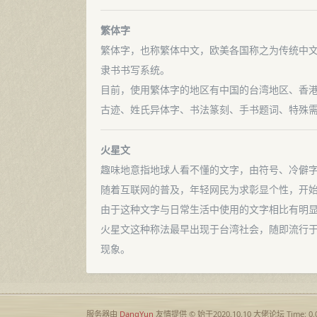
繁体字
繁体字，也称繁体中文，欧美各国称之为传统中文（T
隶书书写系统。
目前，使用繁体字的地区有中国的台湾地区、香
古迹、姓氏异体字、书法篆刻、手书题词、特殊
火星文
趣味地意指地球人看不懂的文字，由符号、冷僻
随着互联网的普及，年轻网民为求彰显个性，开
由于这种文字与日常生活中使用的文字相比有明
火星文这种称法最早出现于台湾社会，随即流行
现象。
服务器由
DangYun
友情提供 © 始于2020.10.10
大佬论坛
Time: 0.