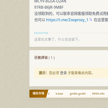
MCYV-8G5A-U2AN
97RB-B6JR-9M8F
没领取到的，可以联系官网客服领取免费试用
也可以
https://t.me/Zooproxy_1
在这里索
这家伙太懒了，什么也没留下。
已有评论
(
1
)
提示：
您必须
登录
才能查看此内容。
域名市场
.cr
agent.cm
wt.la
m.cd
b.kiwi
gmbh.gmbh
9999.info