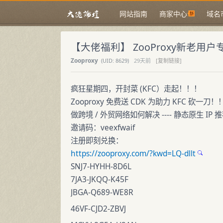
网站指南
商家中心
域名
【大佬福利】 ZooProxy新老用
Zooproxy
(
UID:
8629)
29天前
[复制链接]
疯狂星期四，开封菜 (KFC）走起！！！
Zooproxy 免费送 CDK 为助力 KFC 砍一刀！
做跨境 / 外贸网络如何解决 ---- 静态原生 IP 
邀请码：veexfwaif
注册即刻兑换：
https://zooproxy.com/?kwd=LQ-dllt
SNJ7-HYHH-8D6L
7JA3-JKQQ-K45F
JBGA-Q689-WE8R
46VF-CJD2-ZBVJ