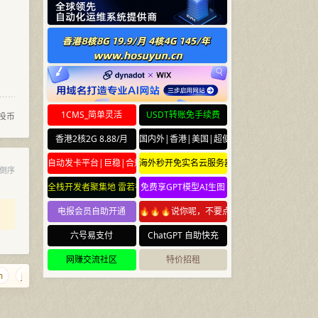
1CMS_简单灵活
USDT转账免手续费
投币
香港2核2G 8.88/月
国内外|香港|美国|超便宜云服务器
自动发卡平台|巨稳|合规
海外秒开免实名云服务器
倒序
全栈开发者聚集地 雷若社区 leiruo.com
免费享GPT模型AI生图
电报会员自助开通
🔥🔥🔥说你呢，不要点🔥🔥🔥
六号易支付
ChatGPT 自助快充
网赚交流社区
特价招租
jiejie.net
blkj.cc
ouou.net
saobi.net
08888.com.cn
t.cr