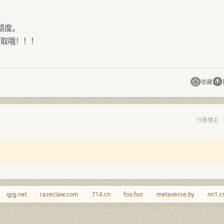
额度。
取哦！！！
收藏
只看楼主
qjqj.net
razeclaw.com
714.cn
foo.foo
metaverse.by
nn1.cn