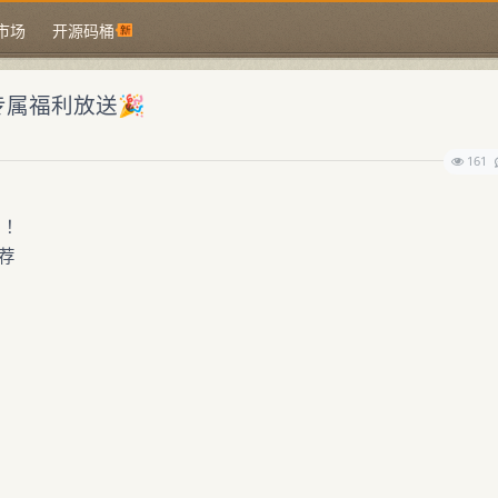
市场
开源码桶
户专属福利放送🎉
161
！！
推荐