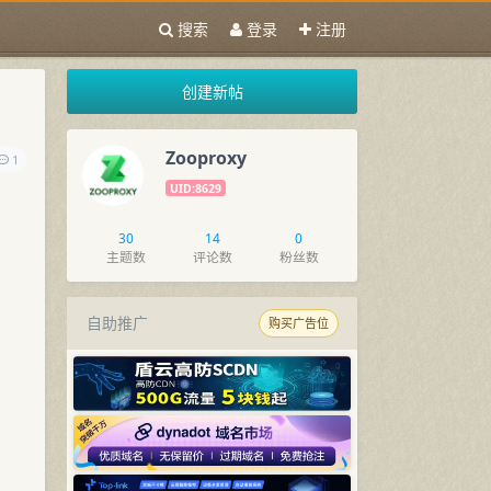
搜索
登录
注册
创建新帖
Zooproxy
1
UID:8629
30
14
0
主题数
评论数
粉丝数
自助推广
购买广告位