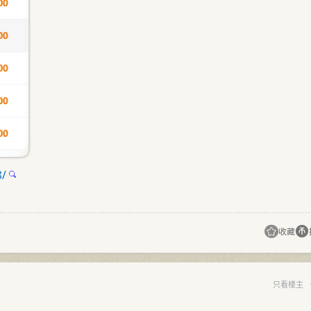
8/
收藏
只看楼主