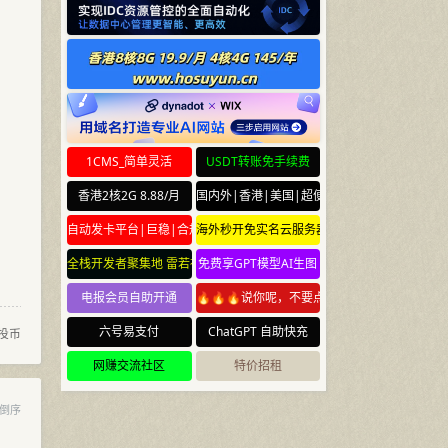
1CMS_简单灵活
USDT转账免手续费
香港2核2G 8.88/月
国内外|香港|美国|超便宜云服务器
自动发卡平台|巨稳|合规
海外秒开免实名云服务器
全栈开发者聚集地 雷若社区 leiruo.com
免费享GPT模型AI生图
电报会员自助开通
🔥🔥🔥说你呢，不要点🔥🔥🔥
六号易支付
ChatGPT 自助快充
投币
网赚交流社区
特价招租
倒序