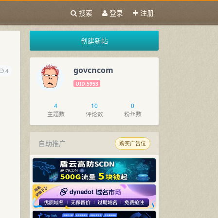
搜索
登录
注册
创建新帖
govcncom
4
UID:5953
4
10
0
主题数
评论数
粉丝数
自助推广
购买广告位