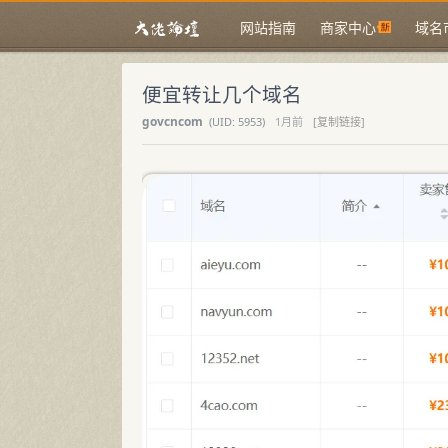
网站指南
商家中心
域名
便宜转让几个域名
govcncom
(
UID:
5953)
1月前
[复制链接]