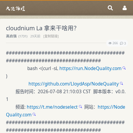
cloudnium La 拿来干啥用？
高启强
(
1731)
29天前
[复制链接]
266
3
########################################
################################
bash <(curl -sL
https://run.NodeQuality.com
)
https://github.com/LloydAsp/NodeQuality
报告时间：2026-07-08 21:10:03 CST 脚本版本：v0.0.
1
频道:
https://t.me/nodeselect
网站：
https://Node
Quality.com
########################################
################################