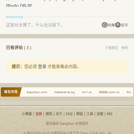
IPinfo DB-IP
地区： [US] [US] [US] [US] [US] [US] [US] [US]
代理： 否 否 否 是 否 否 否 否
这家伙太懒了，什么也没留下。
收藏
投币
Tor： 否 否 否 否 否 否 否 无
V PN： 否 否 否 是 否 无 否 无
服务器： 是 是 是 无 是 是 是 无
已有评论
(
3
)
只看楼主
倒序
滥用： 否 否 否 否 否 否 无 否
机器人： 否 否 无 否 否 无 无 否
提示：
您必须
登录
才能查看此内容。
五、流媒体及 AI 服务解锁检测
服务商： TikTok Disney+ Netflix Youtube AmazonPV R
eddit ChatGPT
状态： 解锁 屏蔽 解锁 解锁 解锁 屏蔽 解锁
域名市场
caoliu.cn
diaozhui.com
metaverse.by
nn1.cn
08888.com.cn
lhz.ne
地区： [US] [US] [US] [US] [US]
方式： 原生 原生 原生 原生 原生
小黑屋
|
支持
|
规范
|
关于
|
FAQ
|
群组
|
工具
|
友链
|
RSS
六、邮局连通性及黑名单检测
本地 25 端口出站：可用
服务器由
DangYun
友情提供
通信：-Gmail+Outlook+Yahoo+Apple-QQ+MailRU+AOL-G
© 始于2020.10.10
大佬论坛
&
十年之约
Time: 0.018, SQL: 26