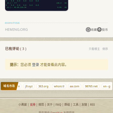
HEMING.ORG
收藏
投币
已有评论
(
3
)
只看楼主
倒序
提示：
您必须
登录
才能查看此内容。
域名市场
ispisp.com
j9.xyz
363.org
whois.tl
аа.com
98765.net
xn--gov.
小黑屋
|
支持
|
规范
|
关于
|
FAQ
|
群组
|
工具
|
友链
|
RSS
服务器由
DangYun
友情提供