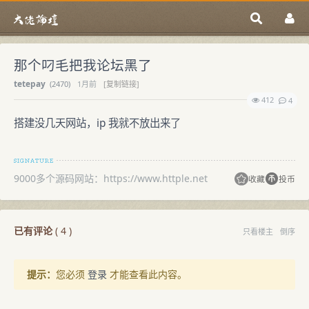
那个叼毛把我论坛黑了
tetepay
(
2470)
1月前
[复制链接]
412
4
搭建没几天网站，ip 我就不放出来了
9000多个源码网站：https://www.httple.net
收藏
投币
已有评论
(
4
)
只看楼主
倒序
提示：
您必须
登录
才能查看此内容。