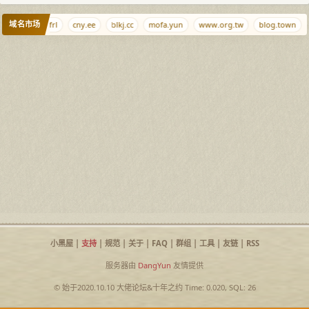
域名市场
n.cm
dns.frl
cny.ee
blkj.cc
mofa.yun
www.org.tw
blog.town
小黑屋
|
支持
|
规范
|
关于
|
FAQ
|
群组
|
工具
|
友链
|
RSS
服务器由
DangYun
友情提供
© 始于2020.10.10
大佬论坛
&
十年之约
Time: 0.020, SQL: 26