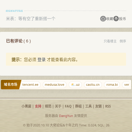
米表：等有空了重新搭一个
收藏
投币
已有评论
(
6
)
只看楼主
倒序
提示：
您必须
登录
才能查看此内容。
域名市场
v--v.com
tencent.ee
medusa.love
⛅.uz
caoliu.cn
nima.bi
verte
小黑屋
|
支持
|
规范
|
关于
|
FAQ
|
群组
|
工具
|
友链
|
RSS
服务器由
DangYun
友情提供
© 始于2020.10.10
大佬论坛
&
十年之约
Time: 0.024, SQL: 26