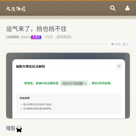
运气来了，挡也挡不住
LAOMA
(
5047)
1月前
[复制链接]
大话王
420
6
哦豁