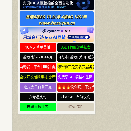
1CMS_简单灵活
USDT转账免手续费
香港2核2G 8.88/月
国内外|香港|美国|超便宜云服务器
自动发卡平台|巨稳|合规
海外秒开免实名云服务器
全栈开发者聚集地 雷若社区 leiruo.com
免费享GPT模型AI生图
电报会员自助开通
🔥🔥🔥说你呢，不要点🔥🔥🔥
六号易支付
ChatGPT 自助快充
网赚交流社区
特价招租