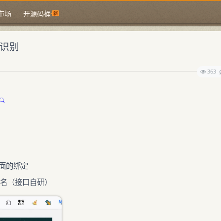
市场
开源码桶
和识别
363
页面的绑定
别域名（接口自研）