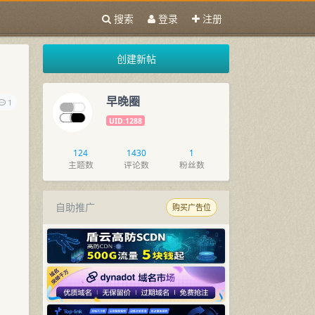
搜索
登录
注册
创建新帖
早晚圈
1
UID:1288
124
1430
1
主题数
评论数
粉丝数
自助推广
购买广告位