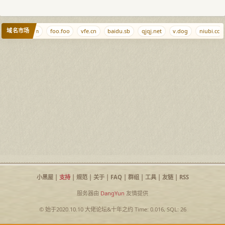
域名市场
chuilang.com
foo.foo
vfe.cn
baidu.sb
qjqj.net
v.dog
niubi.cc
小黑屋
|
支持
|
规范
|
关于
|
FAQ
|
群组
|
工具
|
友链
|
RSS
服务器由
DangYun
友情提供
© 始于2020.10.10
大佬论坛
&
十年之约
Time: 0.016, SQL: 26