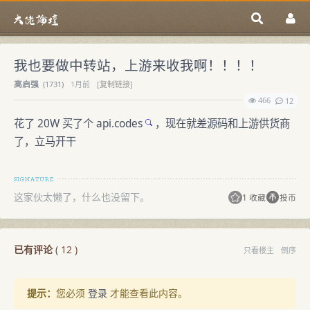
我也要做中转站，上游来收我啊！！！！
高启强
(
1731)
1月前
[复制链接]
466
12
花了 20W 买了个
api.codes
，现在就差源码和上游供货商
了，立马开干
这家伙太懒了，什么也没留下。
1 收藏
投币
已有评论
(
12
)
只看楼主
倒序
提示：
您必须
登录
才能查看此内容。