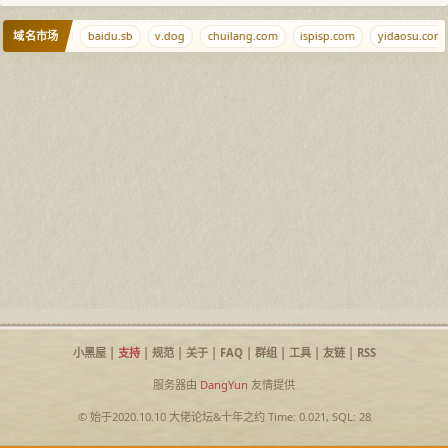
域名市场
.foo
g.cr
baidu.sb
v.dog
chuilang.com
ispisp.com
yidaosu.com
小黑屋
|
支持
|
规范
|
关于
|
FAQ
|
群组
|
工具
|
友链
|
RSS
服务器由
DangYun
友情提供
© 始于2020.10.10
大佬论坛
&
十年之约
Time: 0.021, SQL: 28