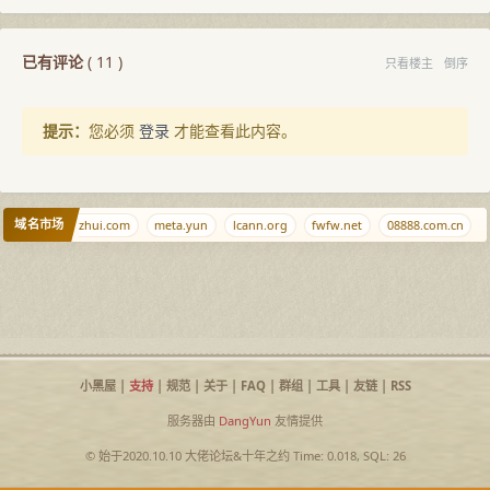
已有评论
(
11
)
只看楼主
倒序
提示：
您必须
登录
才能查看此内容。
域名市场
u.pw
diaozhui.com
meta.yun
lcann.org
fwfw.net
08888.com.cn
小黑屋
|
支持
|
规范
|
关于
|
FAQ
|
群组
|
工具
|
友链
|
RSS
服务器由
DangYun
友情提供
© 始于2020.10.10
大佬论坛
&
十年之约
Time: 0.018, SQL: 26