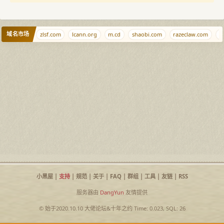
域名市场
ejqq.com
zlsf.com
lcann.org
m.cd
shaobi.com
razeclaw.com
ba
小黑屋
|
支持
|
规范
|
关于
|
FAQ
|
群组
|
工具
|
友链
|
RSS
服务器由
DangYun
友情提供
© 始于2020.10.10
大佬论坛
&
十年之约
Time: 0.023, SQL: 26