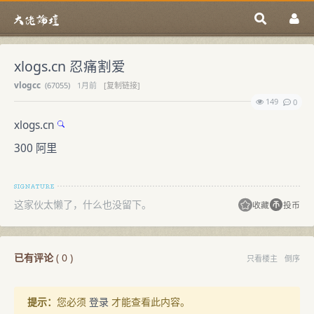
xlogs.cn 忍痛割爱
vlogcc
(
67055)
1月前
[复制链接]
149
0
xlogs.cn
300 阿里
这家伙太懒了，什么也没留下。
收藏
投币
已有评论
(
0
)
只看楼主
倒序
提示：
您必须
登录
才能查看此内容。