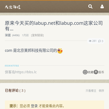
原来今天买的labup.net和labup.com这家公司
有...
深蓝
(
4496)
1月前
[复制链接]
281
3
com 是北京莱邦科技有限公司的
侠客岛https://bbs.lc
收藏
投币
已有评论
(
3
)
只看楼主
倒序
提示：
您必须
登录
才能查看此内容。