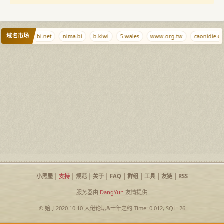
域名市场
email
saobi.net
nima.bi
b.kiwi
5.wales
www.org.tw
caonidie.co
小黑屋
|
支持
|
规范
|
关于
|
FAQ
|
群组
|
工具
|
友链
|
RSS
服务器由
DangYun
友情提供
© 始于2020.10.10
大佬论坛
&
十年之约
Time: 0.012, SQL: 26