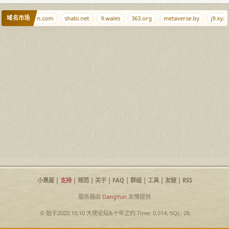
域名市场
anhaixingchen.com
shabi.net
9.wales
363.org
metaverse.by
j9.xyz
小黑屋
|
支持
|
规范
|
关于
|
FAQ
|
群组
|
工具
|
友链
|
RSS
服务器由
DangYun
友情提供
© 始于2020.10.10
大佬论坛
&
十年之约
Time: 0.014, SQL: 26