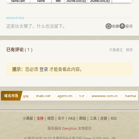
这家伙太懒了，什么也没留下。
收藏
投币
已有评论
(
1
)
只看楼主
倒序
提示：
您必须
登录
才能查看此内容。
域名市场
om
ciyuan.gay
shabi.net
agent.cm
t.cr
wwwww.com.cn
hanhaix
小黑屋
|
支持
|
规范
|
关于
|
FAQ
|
群组
|
工具
|
友链
|
RSS
服务器由
DangYun
友情提供
© 始于2020.10.10
大佬论坛
&
十年之约
Time: 0.018, SQL: 28