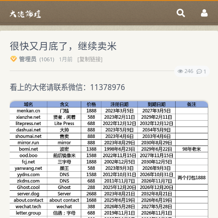
很快又月底了，继续卖米
管埋员
(
1061)
1月前
[复制链接]
246
1
看上的大佬请联系微信：11378976