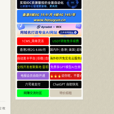
1CMS_简单灵活
USDT转账免手续费
香港2核2G 8.88/月
国内外|香港|美国|超便宜云服务器
自动发卡平台|巨稳|合规
海外秒开免实名云服务器
全栈开发者聚集地 雷若社区 leiruo.com
免费享GPT模型AI生图
电报会员自助开通
🔥🔥🔥说你呢，不要点🔥🔥🔥
六号易支付
ChatGPT 自助快充
网赚交流社区
特价招租
2 枚