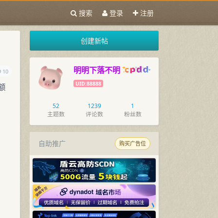
搜索
登录
注册
创建新帖
明明下落不明
10
UID:88888
额
52
1239
1
主题数
评论数
粉丝数
自助推广
购买广告位