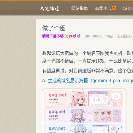
网站指南
商家中心
域名
做了个图
明明下落不明
(
UID:
88888)
1月前
[复制链接]
想起论坛大佬做的一个域名表图我也灵机一动
度干光都不给做，一直提示违规，什么比基尼
有额度再试，对目前这版非常不满意，这个色
AI 生成的域名展示海报（gemini-3-pro-image