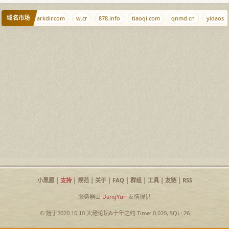
域名市场
claw.com
arkdir.com
w.cr
878.info
tiaoqi.com
qnmd.cn
yidaosu.
小黑屋
|
支持
|
规范
|
关于
|
FAQ
|
群组
|
工具
|
友链
|
RSS
服务器由
DangYun
友情提供
© 始于2020.10.10
大佬论坛
&
十年之约
Time: 0.020, SQL: 26