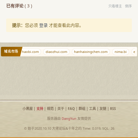
已有评论
(
3
)
只看楼主
倒序
提示：
您必须
登录
才能查看此内容。
域名市场
foo.foo
shaobi.com
diaozhui.com
hanhaixingchen.com
nima.bi
ej
小黑屋
|
支持
|
规范
|
关于
|
FAQ
|
群组
|
工具
|
友链
|
RSS
服务器由
DangYun
友情提供
© 始于2020.10.10
大佬论坛
&
十年之约
Time: 0.019, SQL: 26