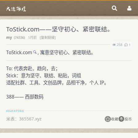
ToStick.com——坚守初心、紧密联结。
my
(
74336)
1月前
[复制链接]
258
1
ToStick.com
, 寓意坚守初心、紧密联结。
To: 代表奔赴、趋向，去；
Stick：意为坚守、联结、粘贴，词组
适配社群、工具、文创品牌，品相干净，个人 IP。
388—— 西部数码
米表：365567.xyz
收藏
投币