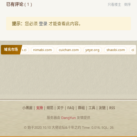
已有评论
(
1
)
只看楼主
倒序
提示：
您必须
登录
才能查看此内容。
域名市场
9.wales
nb.ci
nimabi.com
cuichan.com
yeye.org
shaobi.com
ciy
小黑屋
|
支持
|
规范
|
关于
|
FAQ
|
群组
|
工具
|
友链
|
RSS
服务器由
DangYun
友情提供
© 始于2020.10.10
大佬论坛
&
十年之约
Time: 0.016, SQL: 26