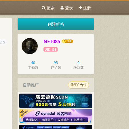
搜索
登录
注册
创建新帖
NET085
5
UID:138
40
95
0
主题数
评论数
粉丝数
自助推广
购买广告位