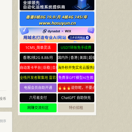
1CMS_简单灵活
USDT转账免手续费
香港2核2G 8.88/月
国内外|香港|美国|超便宜云服务器
自动发卡平台|巨稳|合规
海外秒开免实名云服务器
全栈开发者聚集地 雷若社区 leiruo.com
免费享GPT模型AI生图
电报会员自助开通
🔥🔥🔥说你呢，不要点🔥🔥🔥
六号易支付
ChatGPT 自助快充
投币
网赚交流社区
特价招租
倒序