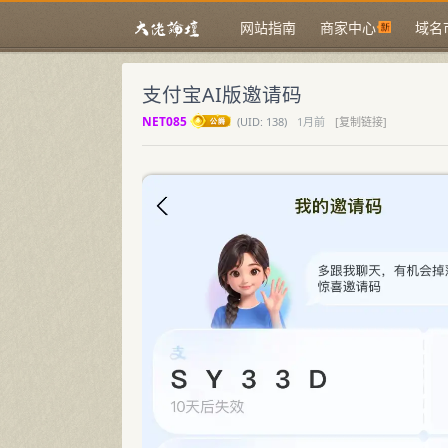
网站指南
商家中心
域名
支付宝AI版邀请码
NET085
(
UID:
138)
1月前
[复制链接]