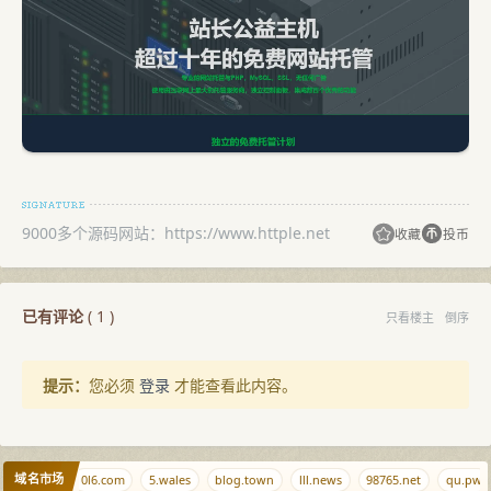
9000多个源码网站：https://www.httple.net
收藏
投币
已有评论
(
1
)
只看楼主
倒序
提示：
您必须
登录
才能查看此内容。
域名市场
zhuti.com
0l6.com
5.wales
blog.town
lll.news
98765.net
qu.pw