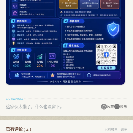
这家伙太懒了，什么也没留下。
收藏
投币
已有评论
(
2
)
只看楼主
倒序