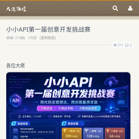
小小API第一届创意开发挑战赛
小小
(
1188)
1月前
[复制链接]
217
2
各位大佬