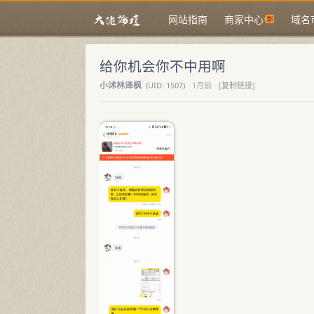
网站指南
商家中心
域名
给你机会你不中用啊
小沭林泽枫
(
UID:
1507)
1月前
[复制链接]