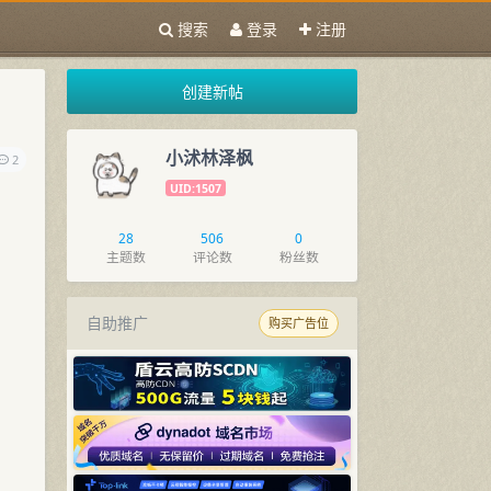
搜索
登录
注册
创建新帖
小沭林泽枫
2
UID:1507
28
506
0
主题数
评论数
粉丝数
自助推广
购买广告位