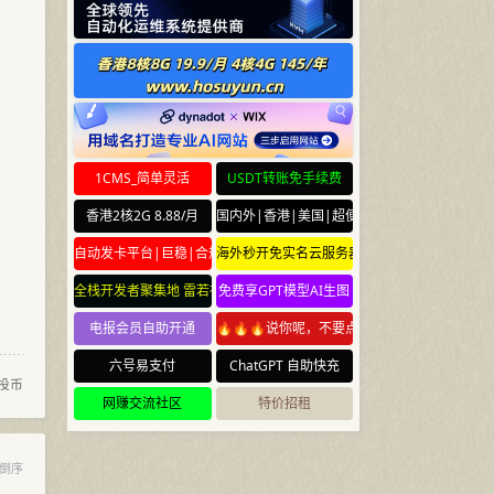
1CMS_简单灵活
USDT转账免手续费
香港2核2G 8.88/月
国内外|香港|美国|超便宜云服务器
自动发卡平台|巨稳|合规
海外秒开免实名云服务器
全栈开发者聚集地 雷若社区 leiruo.com
免费享GPT模型AI生图
电报会员自助开通
🔥🔥🔥说你呢，不要点🔥🔥🔥
六号易支付
ChatGPT 自助快充
投币
网赚交流社区
特价招租
倒序